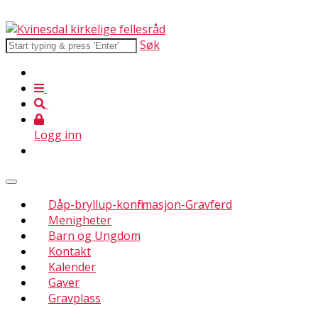
Søk
Logg inn
Dåp-bryllup-konfirmasjon-Gravferd
Menigheter
Barn og Ungdom
Kontakt
Kalender
Gaver
Gravplass